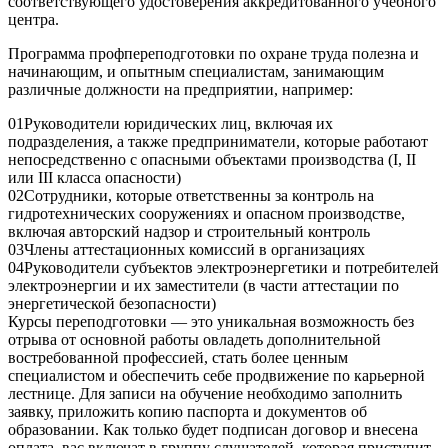
соответствующего удостоверения аккредитованного учебного
центра.
Программа профпереподготовки по охране труда полезна и
начинающим, и опытным специалистам, занимающим
различные должности на предприятии, например:
01
Руководители юридических лиц, включая их
подразделения, а также предприниматели, которые работают
непосредственно с опасными объектами производства (I, II
или III класса опасности)
02
Сотрудники, которые ответственны за контроль на
гидротехнических сооружениях и опасном производстве,
включая авторский надзор и строительный контроль
03
Члены аттестационных комиссий в организациях
04
Руководители субъектов электроэнергетики и потребителей
электроэнергии и их заместители (в части аттестации по
энергетической безопасности)
Курсы переподготовки
— это уникальная возможность без
отрыва от основной работы овладеть дополнительной
востребованной профессией, стать более ценным
специалистом и обеспечить себе продвижение по карьерной
лестнице. Для записи на обучение необходимо заполнить
заявку, приложить копию паспорта и документов об
образовании. Как только будет подписан договор и внесена
оплата, вас включат в группу слушателей, которая приступит